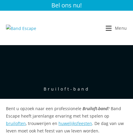
Ga
Bel ons nu!
naar
inhoud
Menu
Bruiloft-band
Bent u opzoek naar een professionele
Bruiloft-band
? Band
Escape heeft jarenlange ervaring met het spelen op
bruiloften
, trouwerijen en
huwelijksfeesten
. De dag van uw
leven moet ook het feest van uw leven worden.