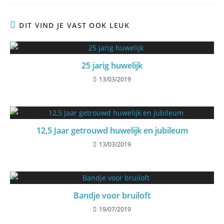
nieuw
nieuw
nieuw
nieuw
nieuw
venster
venster
venster
venster
venster
DIT VIND JE VAST OOK LEUK
25 jarig huwelijk
13/03/2019
12,5 Jaar getrouwd huwelijk en jubileum
13/03/2019
Bandje voor bruiloft
19/07/2019