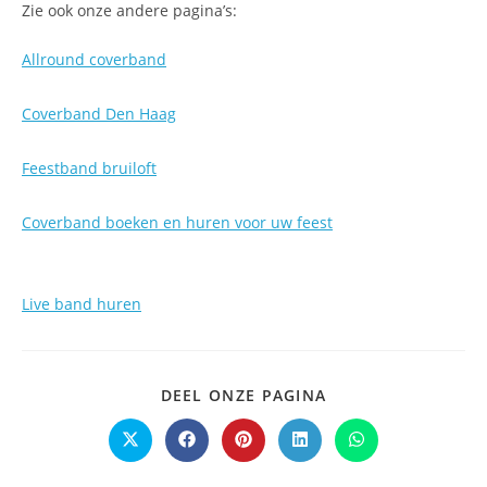
Zie ook onze andere pagina’s:
Allround coverband
Coverband Den Haag
Feestband bruiloft
Coverband boeken en huren voor uw feest
Live band huren
DEEL
DEEL ONZE PAGINA
DEZE
INHOUD
Opent
Opent
Opent
Opent
Opent
in
in
in
in
in
een
een
een
een
een