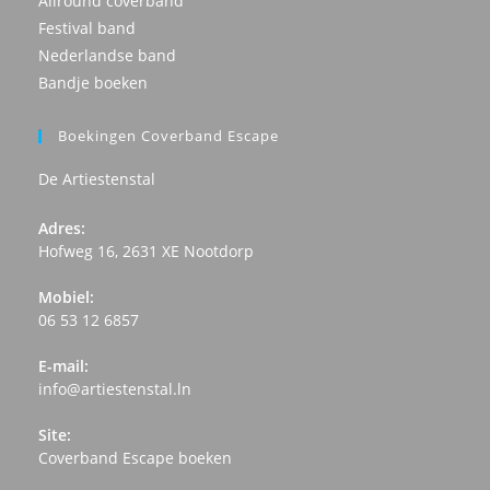
Allround coverband
Festival band
Nederlandse band
Bandje boeken
Boekingen Coverband Escape
De Artiestenstal
Adres:
Hofweg 16, 2631 XE Nootdorp
Opent
Mobiel:
in
06 53 12 6857
een
nieuwe
E-mail:
tab
Opent
info@artiestenstal.ln
in
je
Site:
toepassing
Opent
Coverband Escape boeken
in