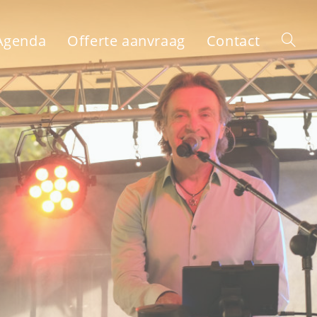
Agenda
Offerte aanvraag
Contact
Toggle
websit
zoeken