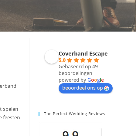
Coverband Escape
5.0
Gebaseerd op 49
beoordelingen
powered by
G
o
o
g
l
e
overband
beoordeel ons op
t spelen
The Perfect Wedding Reviews
e feesten