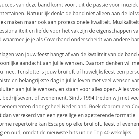
succes van deze band komt voort uit de passie voor muzie
ntertainen. Natuurlijk denkt de band niet alleen aan de lol v
ek maken maar ook aan professionele kwaliteit. Muzikaliteit
essionaliteit en liefde voor het vak zijn de eigenschappen v
 waarmee je je als Coverband onderscheidt van andere ba
slagen van jouw feest hangt af van de kwaliteit van de band
oonlijke aandacht aan jullie wensen. Daarom denken wij met
u mee. Tenslotte is jouw bruiloft of huwelijksfeest een pers
ste en belangrijkste dag in jullie leven met veel wensen van 
 sluiten aan jullie wensen, en staan voor alles open. Alles voo
ag, bedrijfsevent of evenement. Sinds 1994 treden wij met vee
 en evenementen door geheel Nederland. Boek daarom een C
t dan verzekerd van een gezellige en spetterende formatie
rme repertoire kan Escape op elke bruiloft, feest of even
g en oud, omdat de nieuwste hits uit de Top 40 wekelijks