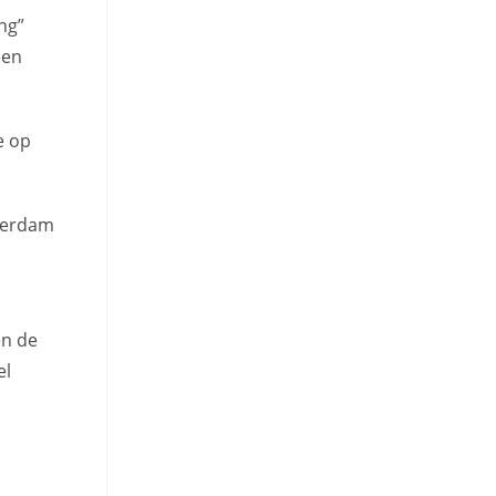
ing”
een
e op
sterdam
en de
el