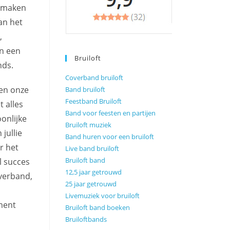
k maken
an het
,
an een
Bruiloft
nds.
Coverband bruiloft
 en onze
Band bruiloft
Feestband Bruiloft
 alles
Band voor feesten en partijen
oonlijke
Bruiloft muziek
jullie
Band huren voor een bruiloft
r het
Live band bruiloft
Bruiloft band
l succes
12,5 jaar getrouwd
overband,
25 jaar getrouwd
Livemuziek voor bruiloft
ement
Bruiloft band boeken
Bruiloftbands