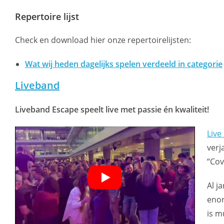
Repertoire lijst
Check en download hier onze repertoirelijsten:
Wat wij heden dagelijks spelen verdeeld in categorie
Liveband
Liveband Escape speelt live met passie én kwaliteit!
Live
verj
“Cov
Al j
enor
is m