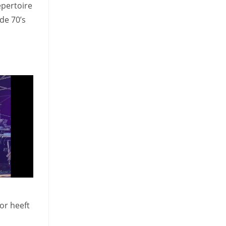
epertoire
de 70’s
or heeft